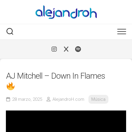
Skip
to
content
AJ Mitchell – Down In Flames
28 marzo, 2025
AlejandroH.com
Música