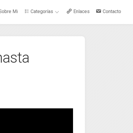
Sobre Mi
Categorías
Enlaces
Contacto
–
Arte
hasta
–
Bebidas
–
Ciencia
–
Cocina
–
Curiosidades