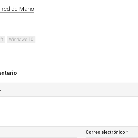
 red de Mario
ft
Windows 10
entario
*
Correo electrónico
*