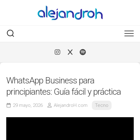
Skip
to
content
WhatsApp Business para
principiantes: Guía fácil y práctica
29 mayo, 2026
AlejandroH.com
Tecno