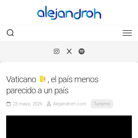
Skip
to
content
Vaticano
, el país menos
parecido a un país
23 mayo, 2026
AlejandroH.com
Turismo