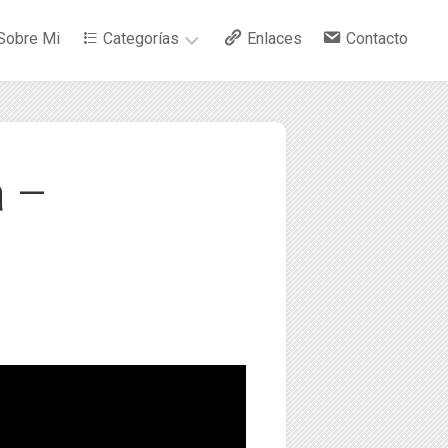
Sobre Mi
Categorías
Enlaces
Contacto
–
Arte
a –
–
Bebidas
–
Ciencia
–
Cocina
–
Curiosidades