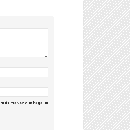
–
Psicología
–
Puzzles
–
Streaming
–
Tecno
–
Turismo
a próxima vez que haga un
–
Unboxing