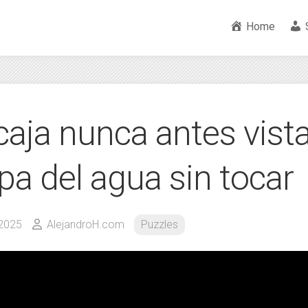
Home
caja nunca antes vist
pa del agua sin tocar
 2025
AlejandroH.com
Puzzles