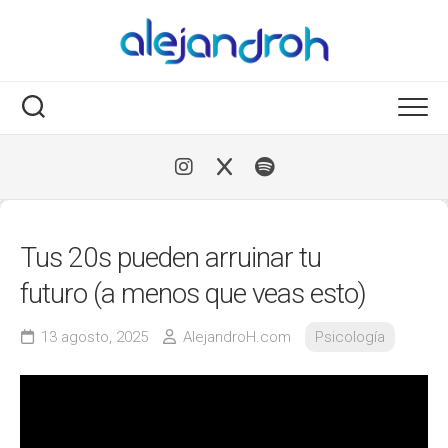
Skip
to
content
Tus 20s pueden arruinar tu
futuro (a menos que veas esto)
13 agosto, 2025
AlejandroH.com
Psicología