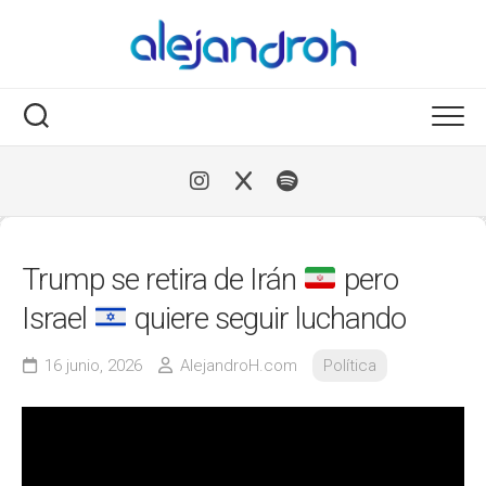
Skip
to
content
Trump se retira de Irán
pero
Israel
quiere seguir luchando
16 junio, 2026
AlejandroH.com
Política