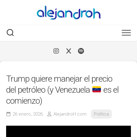
Skip
to
content
Trump quiere manejar el precio
del petróleo (y Venezuela
es el
comienzo)
26 enero, 2026
AlejandroH.com
Política