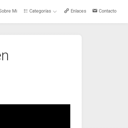
Sobre Mi
Categorías
Enlaces
Contacto
–
Arte
n
–
Bebidas
–
Ciencia
–
Cocina
–
Curiosidades