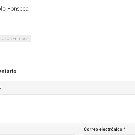
lo Fonseca
Unión Europea
entario
*
Correo electrónico
*