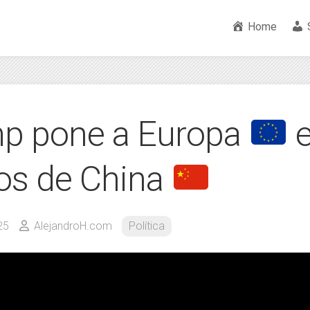
Home
p pone a Europa
e
s de China
25
AlejandroH.com
Política