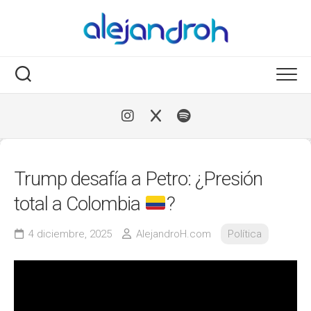
Skip
to
content
Trump desafía a Petro: ¿Presión
total a Colombia
?
4 diciembre, 2025
AlejandroH.com
Política