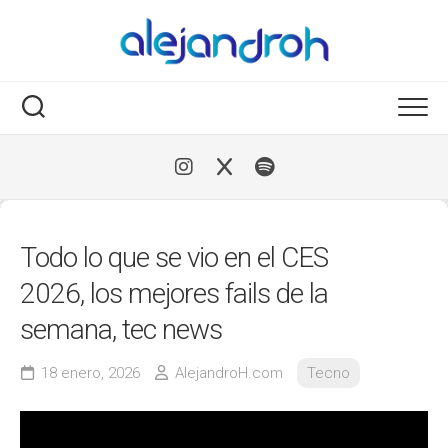
Skip
to
content
Todo lo que se vio en el CES
2026, los mejores fails de la
semana, tec news
18 enero, 2026
AlejandroH.com
Tecno