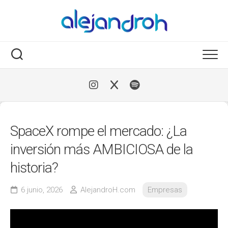
Skip
to
content
SpaceX rompe el mercado: ¿La
inversión más AMBICIOSA de la
historia?
6 junio, 2026
AlejandroH.com
Empresas