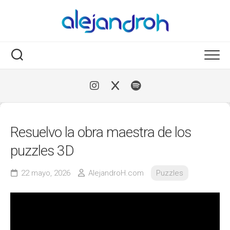
Skip
to
content
Resuelvo la obra maestra de los
puzzles 3D
22 mayo, 2026
AlejandroH.com
Puzzles