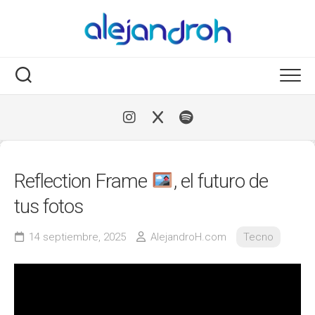
Skip
to
content
Reflection Frame
, el futuro de
tus fotos
14 septiembre, 2025
AlejandroH.com
Tecno