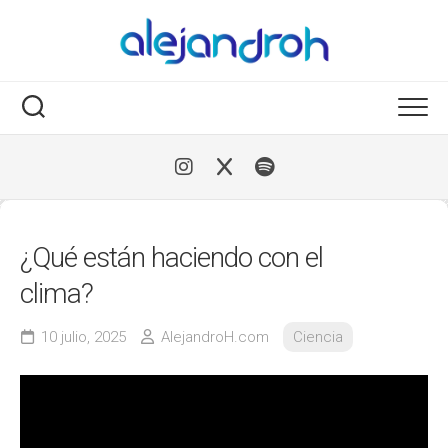
Skip
to
content
¿Qué están haciendo con el
clima?
10 julio, 2025
AlejandroH.com
Ciencia