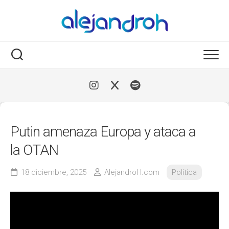
Skip
to
content
Putin amenaza Europa y ataca a
la OTAN
18 diciembre, 2025
AlejandroH.com
Política