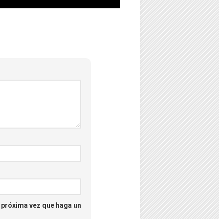
–
Psicología
–
Puzzles
–
Streaming
–
Tecno
–
Turismo
–
a próxima vez que haga un
Unboxing