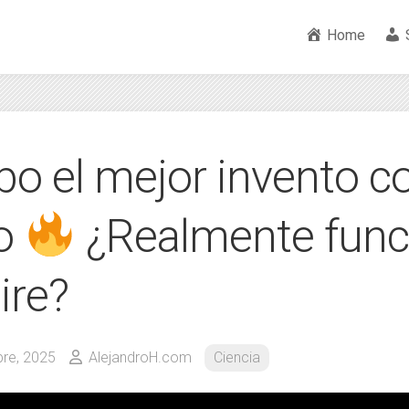
Home
o el mejor invento co
o
¿Realmente func
ire?
re, 2025
AlejandroH.com
Ciencia