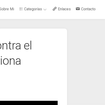
Sobre Mi
Categorías
Enlaces
Contacto
–
Arte
ntra el
–
Bebidas
iona
–
Ciencia
–
Cocina
–
Curiosidades