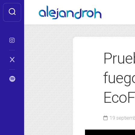
Skip
to
content
Prueb
fueg
EcoF
19 septiemb