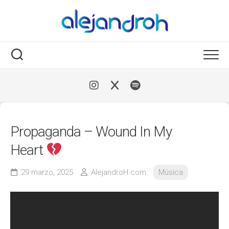
Skip
to
content
Propaganda – Wound In My
Heart
29 marzo, 2025
AlejandroH.com
Música