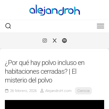
Skip
to
content
¿Por qué hay polvo incluso en
habitaciones cerradas? | El
misterio del polvo
26 febrero, 2026
AlejandroH.com
Ciencia