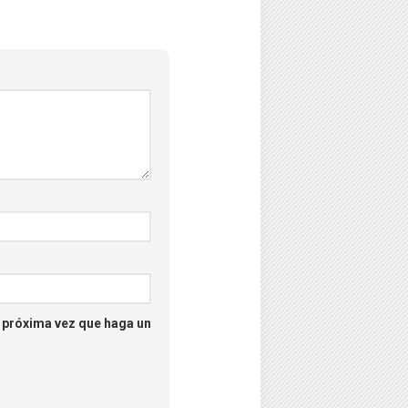
–
Psicología
–
Puzzles
–
Streaming
–
Tecno
–
Turismo
a próxima vez que haga un
–
Unboxing