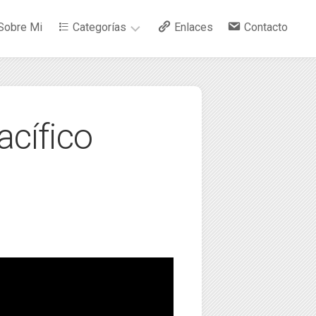
Sobre Mi
Categorías
Enlaces
Contacto
–
Arte
acífico
–
Bebidas
–
Ciencia
–
Cocina
–
Curiosidades