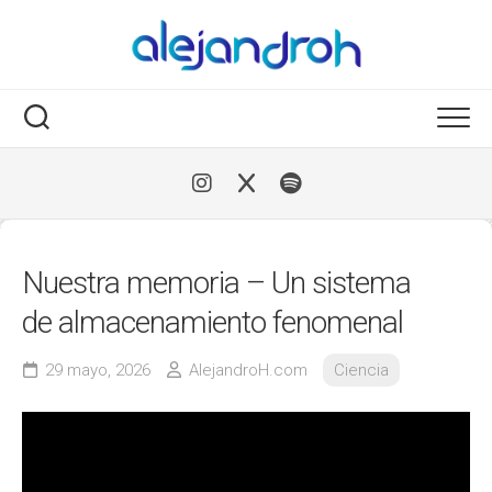
Skip
to
content
Nuestra memoria – Un sistema
de almacenamiento fenomenal
29 mayo, 2026
AlejandroH.com
Ciencia