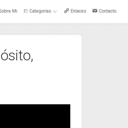
Sobre Mi
Categorías
Enlaces
Contacto
–
Arte
ósito,
–
Bebidas
–
Ciencia
–
Cocina
–
Curiosidades