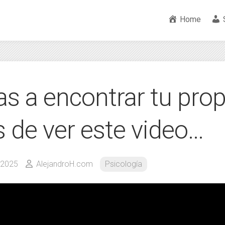
Home
s a encontrar tu prop
s de ver este video…
 2025
AlejandroH.com
Psicología