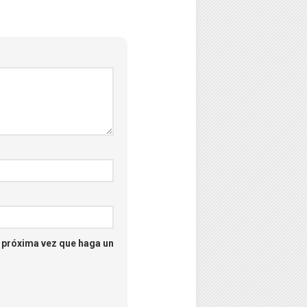
–
Psicología
–
Puzzles
–
Streaming
–
Tecno
–
Turismo
a próxima vez que haga un
–
Unboxing