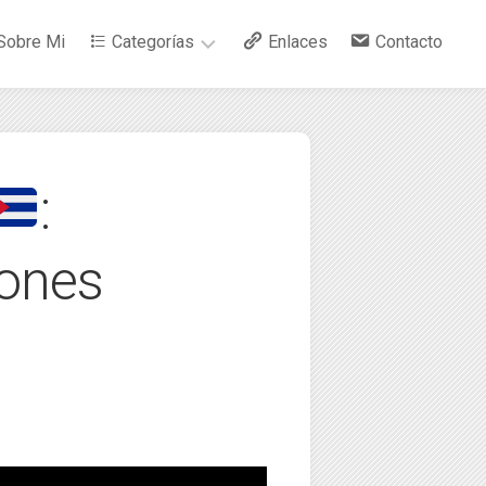
Sobre Mi
Categorías
Enlaces
Contacto
–
Arte
:
–
Bebidas
ones
–
Ciencia
–
Cocina
–
Curiosidades