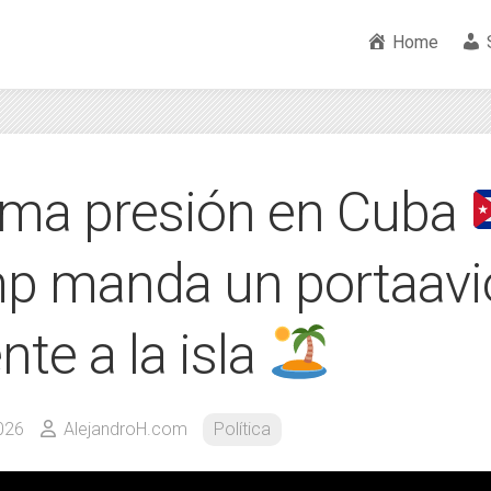
Home
ma presión en Cuba
p manda un portaavi
nte a la isla
026
AlejandroH.com
Política