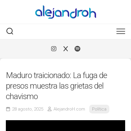
Skip
to
content
Maduro traicionado: La fuga de
presos muestra las grietas del
chavismo
28 agosto, 2025
AlejandroH.com
Política