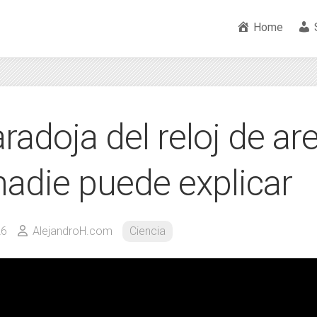
Home
radoja del reloj de a
nadie puede explicar
26
AlejandroH.com
Ciencia