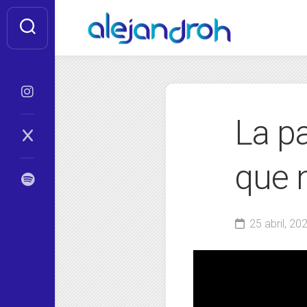
Skip
to
content
La pa
que 
25 abril, 20