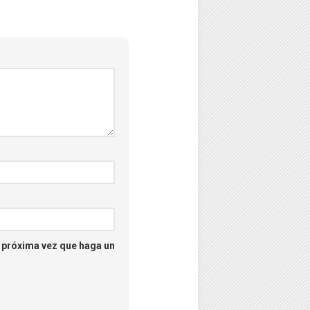
–
Psicología
–
Puzzles
–
Streaming
–
Tecno
–
Turismo
a próxima vez que haga un
–
Unboxing