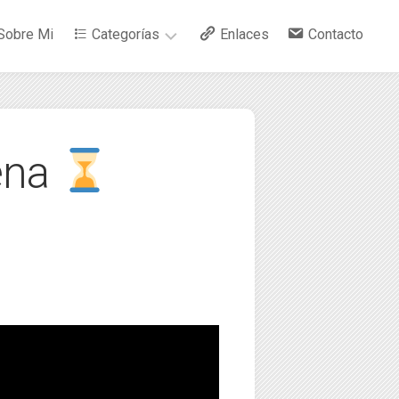
Sobre Mi
Categorías
Enlaces
Contacto
–
Arte
rena
–
Bebidas
–
Ciencia
–
Cocina
–
Curiosidades