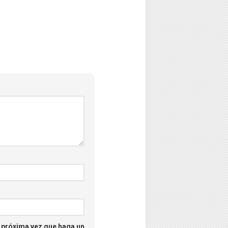
–
Psicología
–
Puzzles
–
Streaming
–
Tecno
–
Turismo
–
Unboxing
a próxima vez que haga un