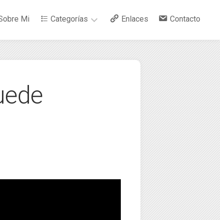
Sobre Mi
Categorías
Enlaces
Contacto
–
Arte
uede
–
Bebidas
–
Ciencia
–
Cocina
–
Curiosidades