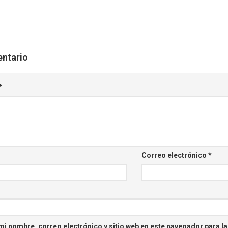
entario
*
Correo electrónico
*
i nombre, correo electrónico y sitio web en este navegador para l