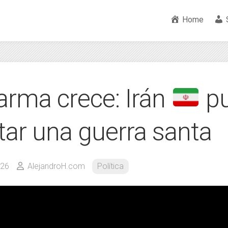
Home
arma crece: Irán
p
tar una guerra santa
026
AlejandroH.com
Política