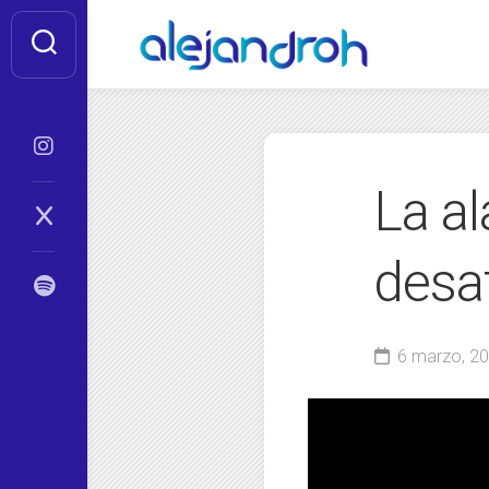
Skip
to
content
La al
desa
6 marzo, 2