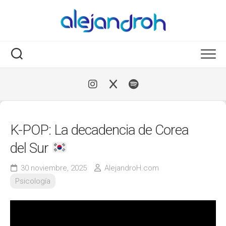
Skip
to
content
K-POP: La decadencia de Corea
del Sur
30 noviembre, 2025
AlejandroH.com
Psicología