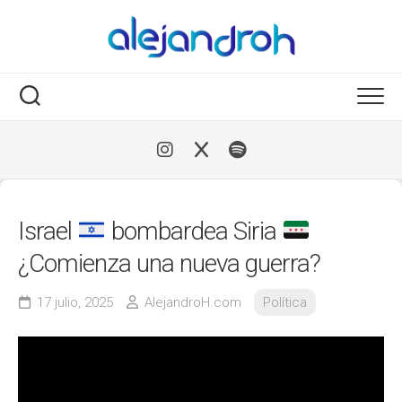
Skip
to
content
Israel
bombardea Siria
¿Comienza una nueva guerra?
17 julio, 2025
AlejandroH.com
Política