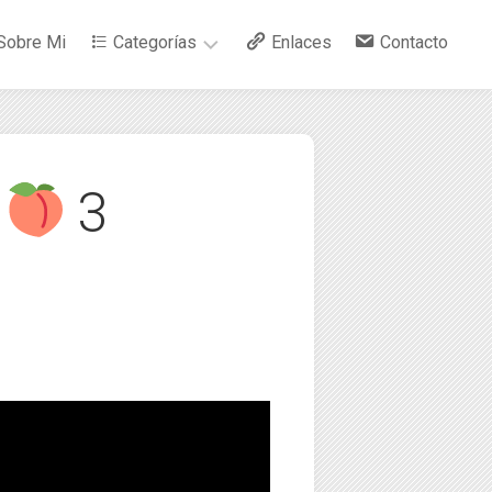
Sobre Mi
Categorías
Enlaces
Contacto
–
Arte
w
3
–
Bebidas
–
Ciencia
–
Cocina
–
Curiosidades