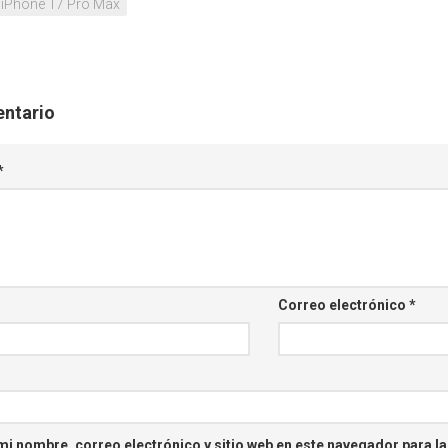
iPhone 17 Pro Max
entario
*
Correo electrónico
*
i nombre, correo electrónico y sitio web en este navegador para l