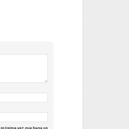
–
Psicología
–
Puzzles
–
Streaming
–
Tecno
–
Turismo
–
Unboxing
a próxima vez que haga un