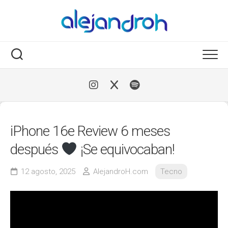
Skip
to
content
iPhone 16e Review 6 meses
después
¡Se equivocaban!
12 agosto, 2025
AlejandroH.com
Tecno