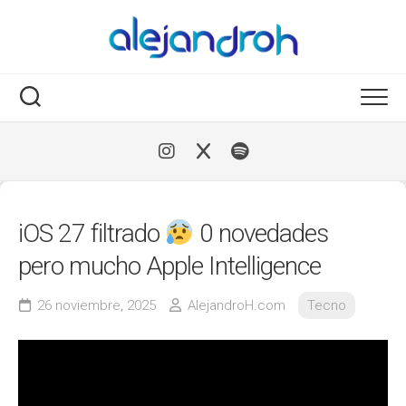
Skip
to
content
iOS 27 filtrado
0 novedades
pero mucho Apple Intelligence
26 noviembre, 2025
AlejandroH.com
Tecno