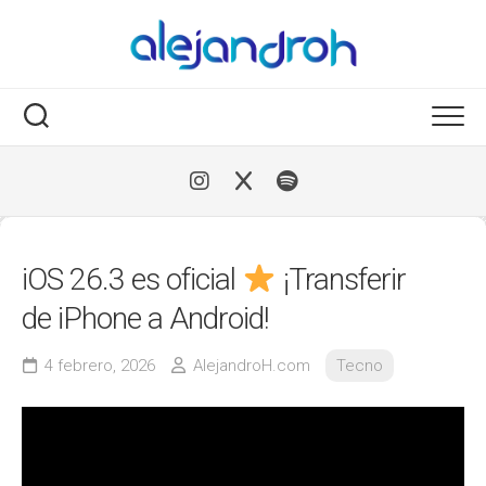
Skip
to
content
iOS 26.3 es oficial
¡Transferir
de iPhone a Android!
4 febrero, 2026
AlejandroH.com
Tecno