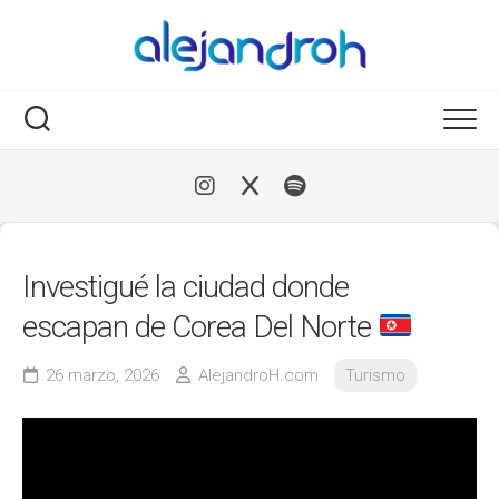
Skip
to
content
Investigué la ciudad donde
escapan de Corea Del Norte
26 marzo, 2026
AlejandroH.com
Turismo