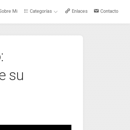
Sobre Mi
Categorías
Enlaces
Contacto
–
Arte
:
–
Bebidas
e su
–
Ciencia
–
Cocina
–
Curiosidades