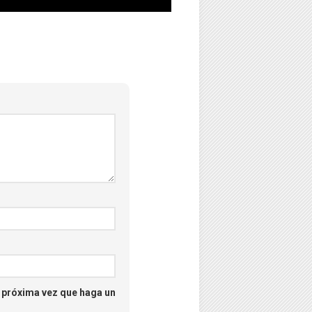
–
Psicología
–
Puzzles
–
Streaming
–
Tecno
–
Turismo
–
a próxima vez que haga un
Unboxing