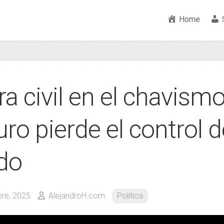
Home
a civil en el chavismo
o pierde el control d
ido
re, 2025
AlejandroH.com
Política