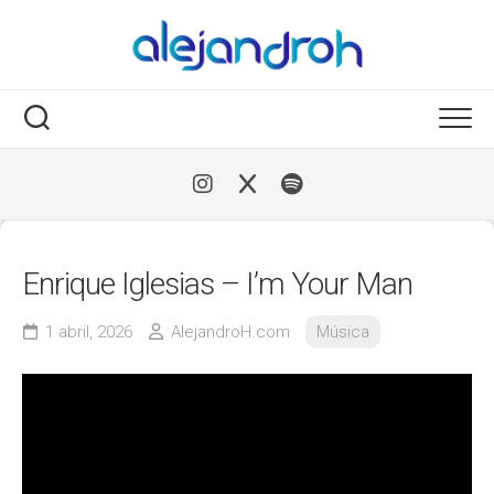
Skip
to
content
Enrique Iglesias – I’m Your Man
1 abril, 2026
AlejandroH.com
Música