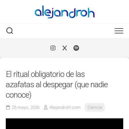
Skip
to
content
El ritual obligatorio de las
azafatas al despegar (que nadie
conoce)
23 mayo, 2026
AlejandroH.com
Ciencia