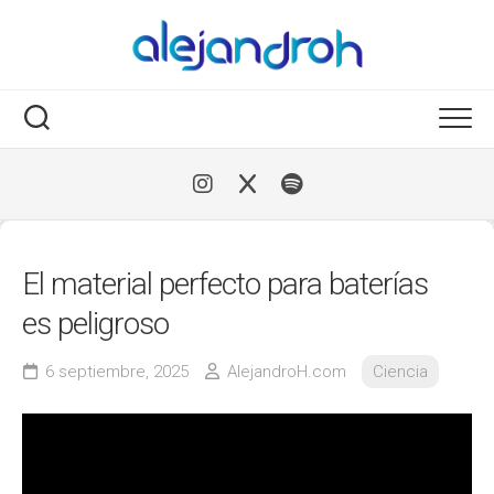
Skip
to
content
El material perfecto para baterías
es peligroso
6 septiembre, 2025
AlejandroH.com
Ciencia