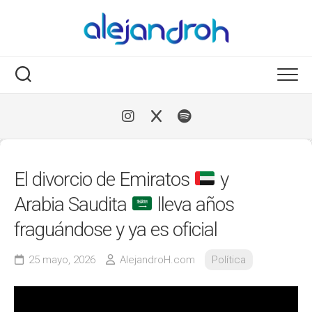
Skip
to
content
El divorcio de Emiratos
y
Arabia Saudita
lleva años
fraguándose y ya es oficial
25 mayo, 2026
AlejandroH.com
Política