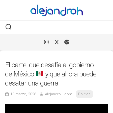
Skip
to
content
El cartel que desafía al gobierno
de México
y que ahora puede
desatar una guerra
13 marzo, 2026
AlejandroH.com
Política