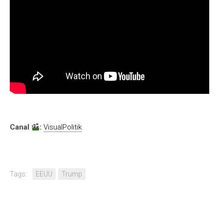
Canal
:
VisualPolitik
Tags:
EEUU
Trump