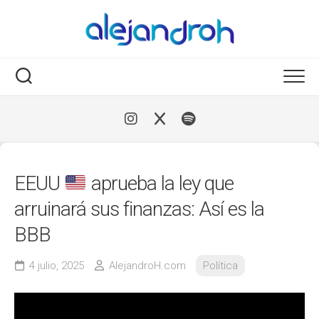
Skip
to
content
EEUU
aprueba la ley que
arruinará sus finanzas: Así es la
BBB
4 julio, 2025
AlejandroH.com
Política