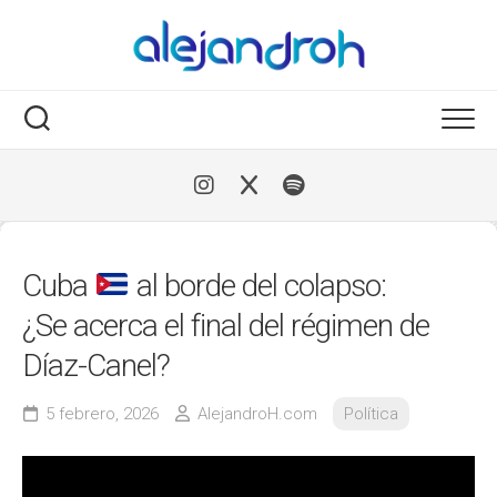
Skip
to
content
Cuba
al borde del colapso:
¿Se acerca el final del régimen de
Díaz-Canel?
5 febrero, 2026
AlejandroH.com
Política