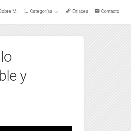
Sobre Mi
Categorías
Enlaces
Contacto
–
Arte
lo
–
Bebidas
ble y
–
Ciencia
–
Cocina
–
Curiosidades