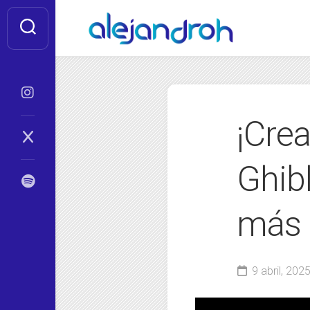
Skip
to
content
¡Crea
Ghib
más 
9 abril, 202