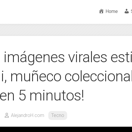
Home
 imágenes virales esti
li, muñeco colecciona
en 5 minutos!
5
AlejandroH.com
Tecno