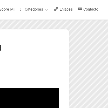
Sobre Mi
Categorías
Enlaces
Contacto
–
Arte
á
–
Bebidas
–
Ciencia
–
Cocina
–
Curiosidades