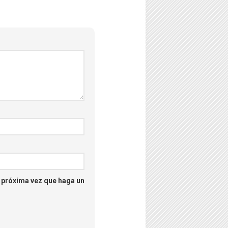
–
Psicología
–
Puzzles
–
Streaming
–
Tecno
–
Turismo
a próxima vez que haga un
–
Unboxing