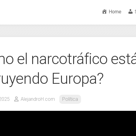
Home
o el narcotráfico est
ruyendo Europa?
 2025
AlejandroH.com
Política