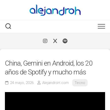
Skip
to
content
China, Gemini en Android, los 20
años de Spotify y mucho más
24 mayo, 2026
AlejandroH.com
Tecno