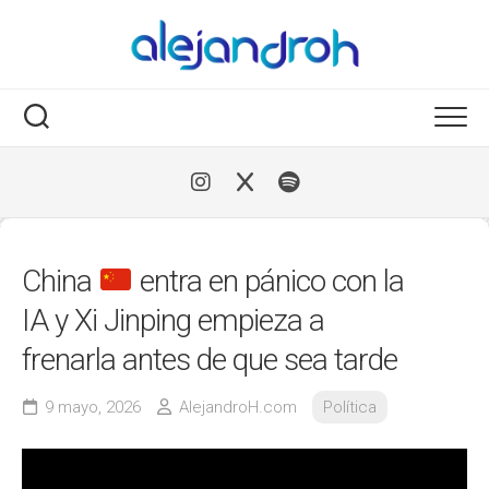
Skip
to
content
China
entra en pánico con la
IA y Xi Jinping empieza a
frenarla antes de que sea tarde
9 mayo, 2026
AlejandroH.com
Política