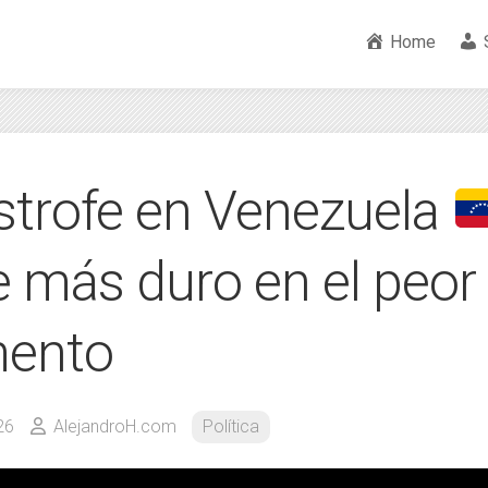
Home
strofe en Venezuela
e más duro en el peor
ento
26
AlejandroH.com
Política