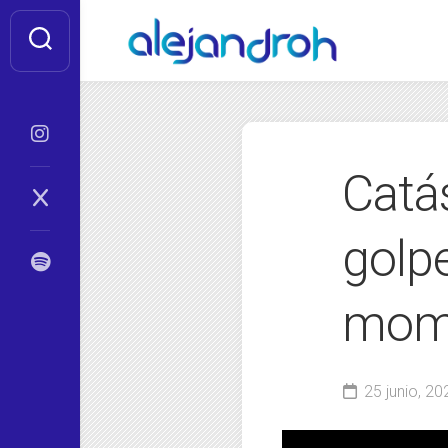
Skip
to
content
Catá
golp
mom
25 junio, 20