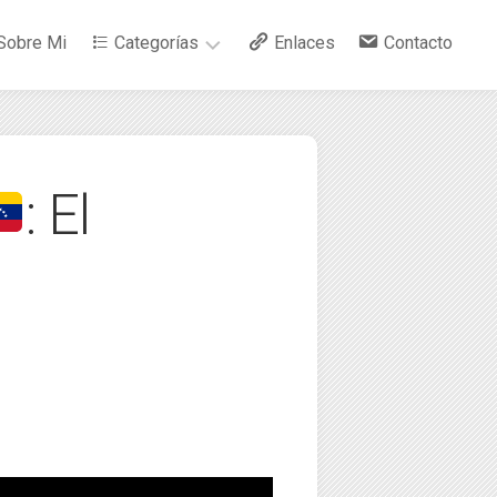
Sobre Mi
Categorías
Enlaces
Contacto
–
Arte
: El
–
Bebidas
–
Ciencia
–
Cocina
–
Curiosidades