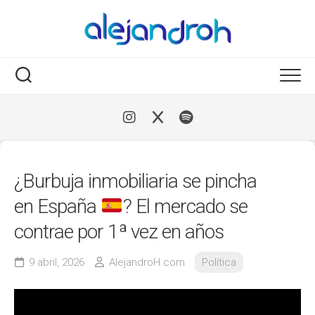
Skip
to
content
¿Burbuja inmobiliaria se pincha
en España
? El mercado se
contrae por 1ª vez en años
9 abril, 2026
AlejandroH.com
Política