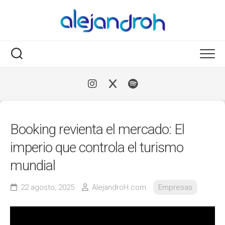
Skip
to
content
Booking revienta el mercado: El
imperio que controla el turismo
mundial
22 agosto, 2025
AlejandroH.com
Empresas