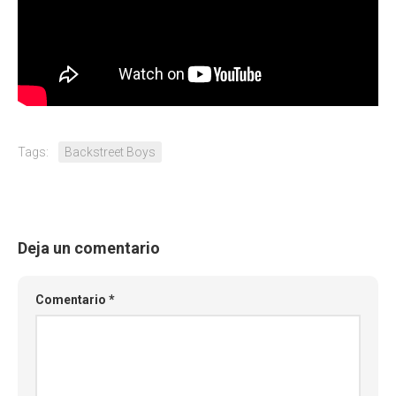
Tags:
Backstreet Boys
Deja un comentario
Comentario
*