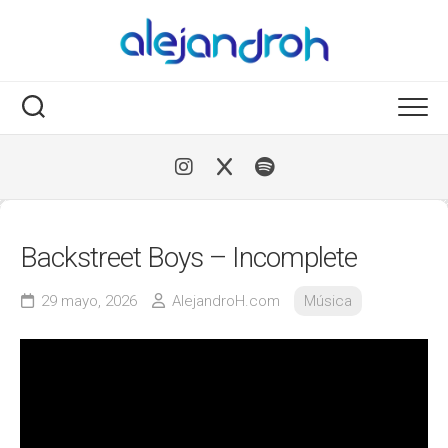
Skip
to
content
Backstreet Boys – Incomplete
29 mayo, 2026
AlejandroH.com
Música