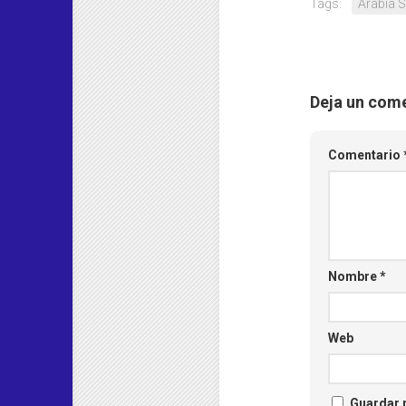
Tags:
Arabia S
Deja un com
Comentario
Nombre
*
Web
Guardar m