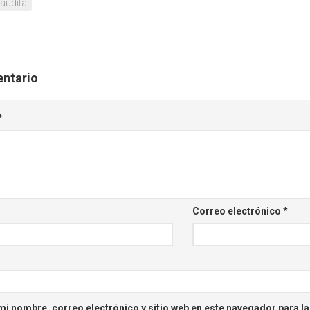
audita
entario
*
Correo electrónico
*
i nombre, correo electrónico y sitio web en este navegador para l