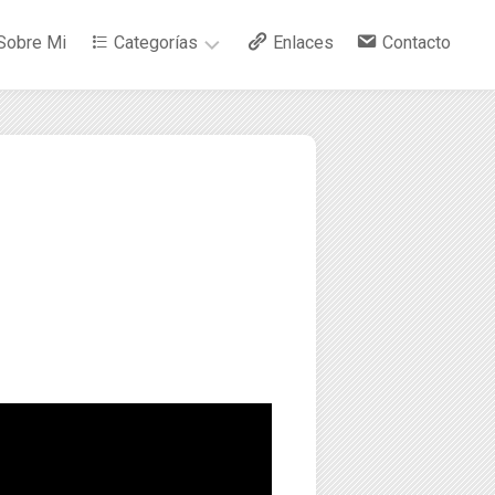
Sobre Mi
Categorías
Enlaces
Contacto
–
Arte
–
Bebidas
–
Ciencia
–
Cocina
–
Curiosidades