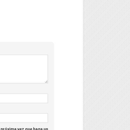
–
Psicología
–
Puzzles
–
Streaming
–
Tecno
–
Turismo
–
Unboxing
a próxima vez que haga un