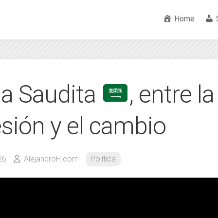
Home
ia Saudita
, entre la
esión y el cambio
26
AlejandroH.com
Política